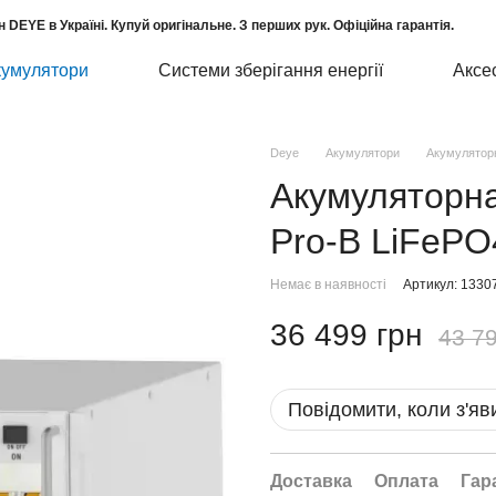
н DEYE в Україні. Купуй оригінальне. З перших рук. Офіційна гарантія.
кумулятори
Системи зберігання енергії
Аксе
Deye
Акумулятори
Акумуляторн
Акумуляторна
Pro-B LiFePO
Немає в наявності
Артикул: 1330
36 499 грн
43 79
Повідомити, коли з'яв
Доставка
Оплата
Гар