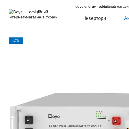
Перейти до основного контенту
deye.energy - офіційний магази
Інвертори
А
−17%