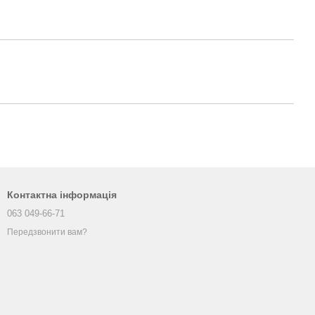
Контактна інформація
063 049-66-71
Передзвонити вам?