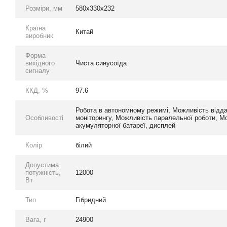
Розміри, мм
580x330x232
Країна
Китай
виробник
Форма
вихідного
Чиста синусоїда
сигналу
ККД, %
97.6
Робота в автономному режимі, Можливість відда
Особливості
моніторингу, Можливість паралельної роботи, М
акумуляторної батареї, дисплей
Колір
білий
Допустима
потужність,
12000
Вт
Тип
Гібридний
Вага, г
24900