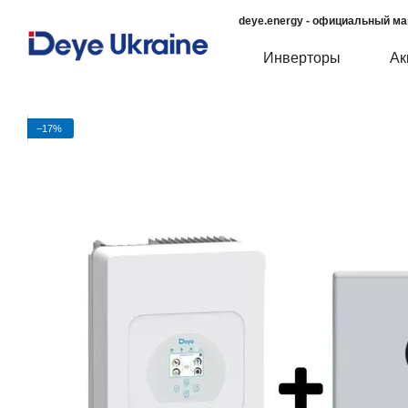
Перейти к основному контенту
deye.energy - официальный ма
Инверторы
Ак
−17%