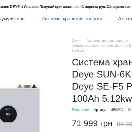
газин DEYE в Украине. Покупай оригинальное. С первых рук. Официальная 
кумуляторы
Системы хранения энергии
Акссе
Deye
Системы хранения энергии
Система хранения энергии Инвертор D
5.12kwh
Система хран
Deye SUN-6K
Deye SE-F5 P
100Ah 5.12k
В наличии
Артикул: 1459804
Ос
71 999 грн
86 39