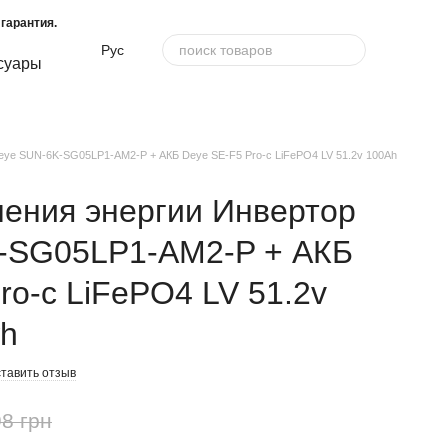
гарантия.
Рус
суары
eye SUN-6K-SG05LP1-AM2-P + АКБ Deye SE-F5 Pro-c LiFePO4 LV 51.2v 100Ah
ения энергии Инвертор
-SG05LP1-AM2-P + АКБ
ro-c LiFePO4 LV 51.2v
wh
тавить отзыв
8 грн