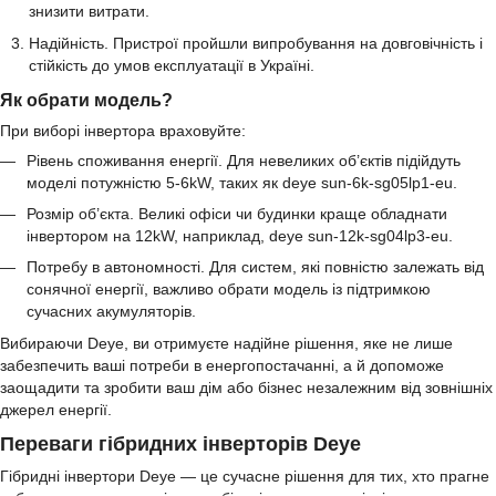
знизити витрати.
Надійність. Пристрої пройшли випробування на довговічність і
стійкість до умов експлуатації в Україні.
Як обрати модель?
При виборі інвертора враховуйте:
Рівень споживання енергії. Для невеликих об’єктів підійдуть
моделі потужністю 5-6kW, таких як deye sun-6k-sg05lp1-eu.
Розмір об’єкта. Великі офіси чи будинки краще обладнати
інвертором на 12kW, наприклад, deye sun-12k-sg04lp3-eu.
Потребу в автономності. Для систем, які повністю залежать від
сонячної енергії, важливо обрати модель із підтримкою
сучасних акумуляторів.
Вибираючи Deye, ви отримуєте надійне рішення, яке не лише
забезпечить ваші потреби в енергопостачанні, а й допоможе
заощадити та зробити ваш дім або бізнес незалежним від зовнішніх
джерел енергії.
Переваги гібридних інверторів Deye
Гібридні інвертори Deye — це сучасне рішення для тих, хто прагне