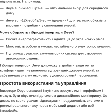
підприємств. Наприклад:
deye sun-6k-sg05lp1-eu — оптимальний вибір для середнього
дому.
deye sun-12k-sg04lp3-eu — ідеальний для великих об’єктів із
високими потребами у споживанні енергії.
Чому обирають гібридні інвертори Deye?
Висока енергоефективність і адаптація до українських умов.
Можливість роботи в умовах нестабільного електропостачання.
Підтримка сучасних акумуляторних систем для створення
автономних рішень.
Гібридні інвертори Deye допоможуть зробити ваше життя
комфортнішим, незалежним від зовнішніх джерел енергії, та
забезпечать значну економію у довгостроковій перспективі.
Простота використання та управління
Інвертори Deye оснащені інтуїтивно зрозумілим інтерфейсом і
можуть бути підключені до систем дистанційного моніторингу. Це
дозволяє користувачам відстежувати продуктивність системи в
режимі реального часу через мобільний додаток або веб-
інтерфейс.