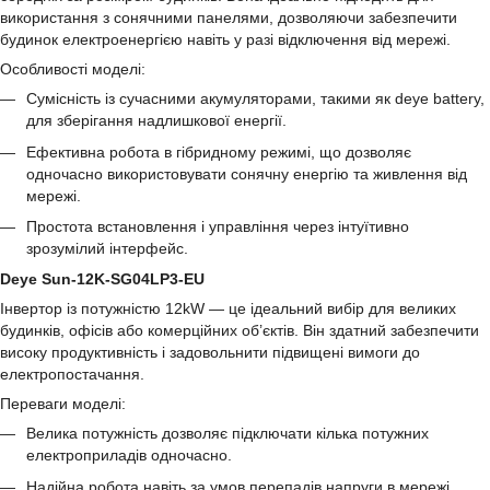
використання з сонячними панелями, дозволяючи забезпечити
будинок електроенергією навіть у разі відключення від мережі.
Особливості моделі:
Сумісність із сучасними акумуляторами, такими як deye battery,
для зберігання надлишкової енергії.
Ефективна робота в гібридному режимі, що дозволяє
одночасно використовувати сонячну енергію та живлення від
мережі.
Простота встановлення і управління через інтуїтивно
зрозумілий інтерфейс.
Deye Sun-12K-SG04LP3-EU
Інвертор із потужністю 12kW — це ідеальний вибір для великих
будинків, офісів або комерційних об’єктів. Він здатний забезпечити
високу продуктивність і задовольнити підвищені вимоги до
електропостачання.
Переваги моделі:
Велика потужність дозволяє підключати кілька потужних
електроприладів одночасно.
Надійна робота навіть за умов перепадів напруги в мережі.