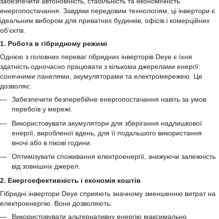
забезпечити автономність, стабільність та економічність
енергопостачання. Завдяки передовим технологіям, ці інвертори є
ідеальним вибором для приватних будинків, офісів і комерційних
об’єктів.
1. Робота в гібридному режимі
Однією з головних переваг гібридних інверторів Deye є їхня
здатність одночасно працювати з кількома джерелами енергії:
сонячними панелями, акумуляторами та електромережею. Це
дозволяє:
Забезпечити безперебійне енергопостачання навіть за умов
перебоїв у мережі.
Використовувати акумулятори для зберігання надлишкової
енергії, виробленої вдень, для її подальшого використання
вночі або в пікові години.
Оптимізувати споживання електроенергії, знижуючи залежність
від зовнішніх джерел.
2. Енергоефективність і економія коштів
Гібридні інвертори Deye сприяють значному зменшенню витрат на
електроенергію. Вони дозволяють:
Використовувати альтернативну енергію максимально