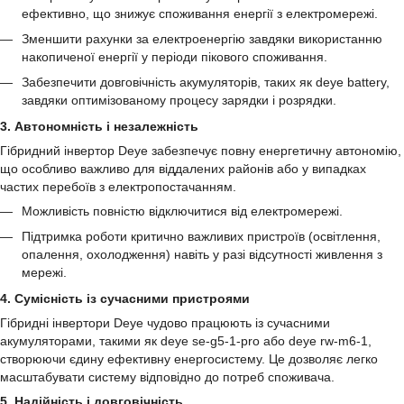
ефективно, що знижує споживання енергії з електромережі.
Зменшити рахунки за електроенергію завдяки використанню
накопиченої енергії у періоди пікового споживання.
Забезпечити довговічність акумуляторів, таких як deye battery,
завдяки оптимізованому процесу зарядки і розрядки.
3. Автономність і незалежність
Гібридний інвертор Deye забезпечує повну енергетичну автономію,
що особливо важливо для віддалених районів або у випадках
частих перебоїв з електропостачанням.
Можливість повністю відключитися від електромережі.
Підтримка роботи критично важливих пристроїв (освітлення,
опалення, охолодження) навіть у разі відсутності живлення з
мережі.
4. Сумісність із сучасними пристроями
Гібридні інвертори Deye чудово працюють із сучасними
акумуляторами, такими як deye se-g5-1-pro або deye rw-m6-1,
створюючи єдину ефективну енергосистему. Це дозволяє легко
масштабувати систему відповідно до потреб споживача.
5. Надійність і довговічність