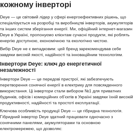
кожному інверторі
Deye — це світовий лідер у сфері енергоефективних рішень, що
спеціалізується на розробці та виробництві інверторів, акумуляторів
та інших систем зберігання енергії. Ми, офіційний інтернет-магазин
Deye в Україні, пропонуємо клієнтам сучасні продукти, які роблять
енергію доступною, економічною та екологічно чистою.
Вибір Deye не є випадковим: цей бренд зарекомендував себе
завдяки високій якості, надійності та інноваційним технологіям.
Інвертори Deye: ключ до енергетичної
незалежності
Інвертори Deye — це передові пристрої, які забезпечують
перетворення сонячної енергії в електрику для повсякденного
використання. Ці інвертори стали вибором №1 для приватних
будинків, офісів і комерційних об’єктів в Україні завдяки їхній високій
продуктивності, надійності та простоті експлуатації.
Ключова особливість продукції Deye — це гібридна технологія.
Гібридний інвертор Deye здатний працювати одночасно з
сонячними панелями, акумуляторами та основною
електромережею, що дозволяє: