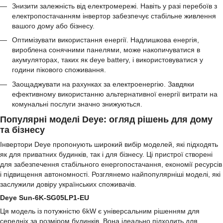
Знизити залежність від електромережі. Навіть у разі перебоїв з
електропостачанням інвертор забезпечує стабільне живлення
вашого дому або бізнесу.
Оптимізувати використання енергії. Надлишкова енергія,
вироблена сонячними панелями, може накопичуватися в
акумуляторах, таких як deye battery, і використовуватися у
години пікового споживання.
Заощаджувати на рахунках за електроенергію. Завдяки
ефективному використанню альтернативної енергії витрати на
комунальні послуги значно знижуються.
Популярні моделі Deye: огляд рішень для дому
та бізнесу
Інвертори Deye пропонують широкий вибір моделей, які підходять
як для приватних будинків, так і для бізнесу. Ці пристрої створені
для забезпечення стабільного енергопостачання, економії ресурсів
і підвищення автономності. Розглянемо найпопулярніші моделі, які
заслужили довіру українських споживачів.
Deye Sun-6K-SG05LP1-EU
Ця модель із потужністю 6kW є універсальним рішенням для
середніх за розміром будинків. Вона ідеально підходить для