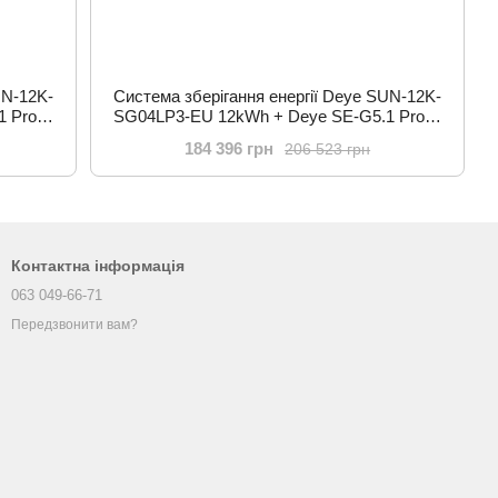
UN-12K-
Система зберігання енергії Deye SUN-12K-
1 Pro-B
SG04LP3-EU 12kWh + Deye SE-G5.1 Pro-B
клів
15.36kWh 3BAT LiFePO4 6000 циклів
184 396 грн
206 523 грн
Контактна інформація
063 049-66-71
Передзвонити вам?