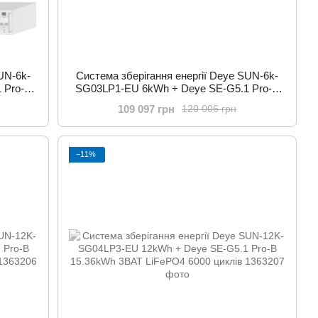
UN-6k-
Система зберігання енергії Deye SUN-6k-
 Pro-B
SG03LP1-EU 6kWh + Deye SE-G5.1 Pro-B
клів
10.24kWh 2BAT LiFePO4 6000 циклів
109 097 грн
120 006 грн
−11%