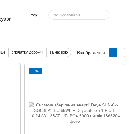
Укр
суари
вше
спочатку дорожчі
за назвою
Відображення:
−9%