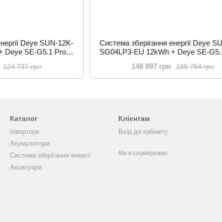
енергії Deye SUN-12K-
Система зберігання енергії Deye S
 Deye SE-G5.1 Pro-B
SG04LP3-EU 12kWh + Deye SE-G5.
FePO4 6000 циклів
10.24kWh 2BAT LiFePO4 6000 ци
148 897 грн
124 737 грн
166 764 грн
Каталог
Клієнтам
Інвертори
Вхід до кабінету
Акумулятори
Ми в соцмережах
Системи зберігання енергії
Аксесуари