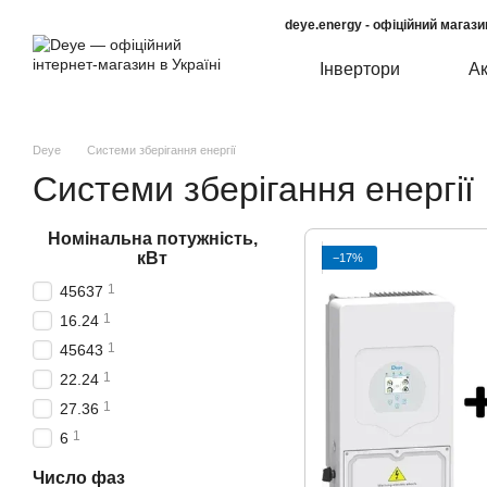
Перейти до основного контенту
deye.energy - офіційний магази
Інвертори
А
Deye
Системи зберігання енергії
Системи зберігання енергії
Номінальна потужність,
кВт
−17%
1
45637
1
16.24
1
45643
1
22.24
1
27.36
1
6
Число фаз