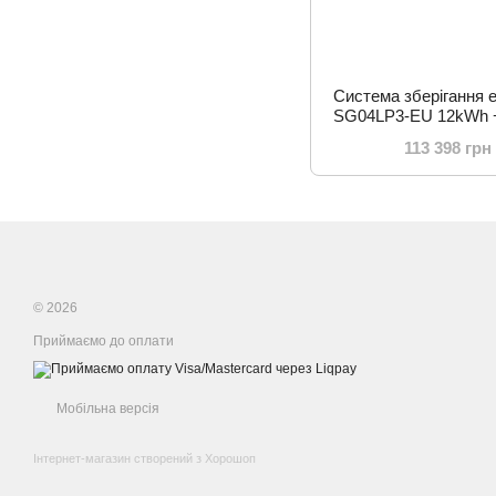
Система зберігання 
SG04LP3-EU 12kWh +
5.12kWh 1BAT Li
113 398 грн
© 2026
Приймаємо до оплати
Мобільна версія
Інтернет-магазин створений з Хорошоп