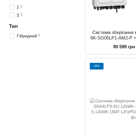
3
1
3
3
Тип
Система зберігання 
6
Гібридний
6K-SG05LP1-AM2-P +
c LiFePO4 LV 51
80 599 грн
−9%