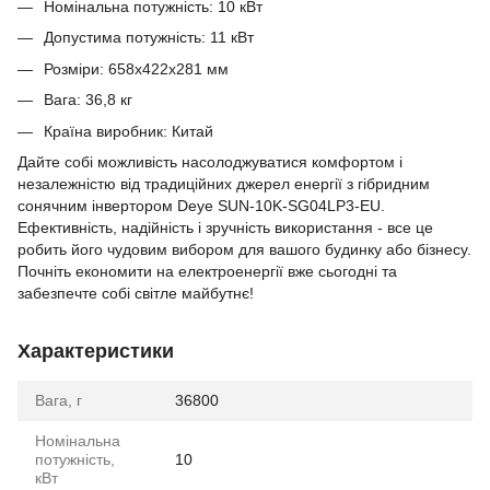
Номінальна потужність: 10 кВт
Допустима потужність: 11 кВт
Розміри: 658х422х281 мм
Вага: 36,8 кг
Країна виробник: Китай
Дайте собі можливість насолоджуватися комфортом і
незалежністю від традиційних джерел енергії з гібридним
сонячним інвертором Deye SUN-10K-SG04LP3-EU.
Ефективність, надійність і зручність використання - все це
робить його чудовим вибором для вашого будинку або бізнесу.
Почніть економити на електроенергії вже сьогодні та
забезпечте собі світле майбутнє!
Характеристики
Вага, г
36800
Номінальна
потужність,
10
кВт