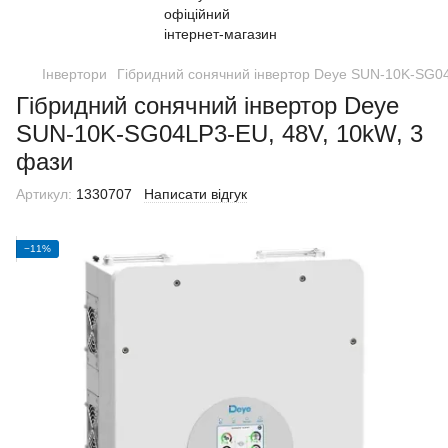
Інвертори
Гібридний сонячний інвертор Deye SUN-10K-SG04
Гібридний сонячний інвертор Deye
SUN-10K-SG04LP3-EU, 48V, 10kW, 3
фази
Артикул:
1330707
Написати відгук
−11%