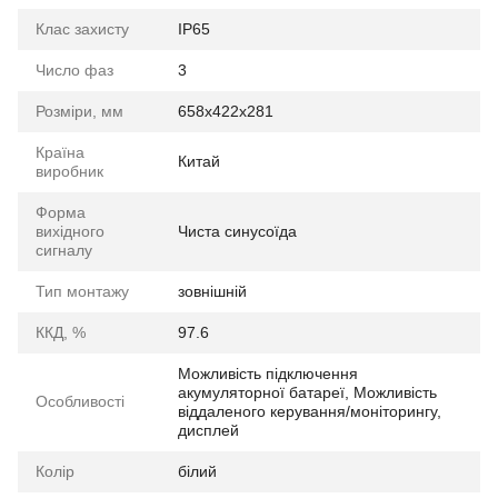
Клас захисту
IP65
Число фаз
3
Розміри, мм
658х422х281
Країна
Китай
виробник
Форма
вихідного
Чиста синусоїда
сигналу
Тип монтажу
зовнішній
ККД, %
97.6
Можливість підключення
акумуляторної батареї, Можливість
Особливості
віддаленого керування/моніторингу,
дисплей
Колір
білий