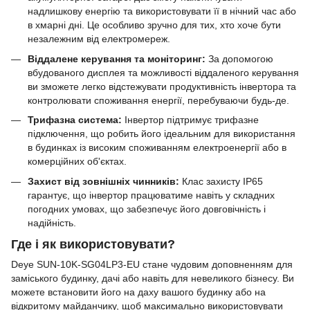
надлишкову енергію та використовувати її в нічний час або
в хмарні дні. Це особливо зручно для тих, хто хоче бути
незалежним від електромереж.
Віддалене керування та моніторинг:
За допомогою
вбудованого дисплея та можливості віддаленого керування
ви зможете легко відстежувати продуктивність інвертора та
контролювати споживання енергії, перебуваючи будь-де.
Трифазна система:
Інвертор підтримує трифазне
підключення, що робить його ідеальним для використання
в будинках із високим споживанням електроенергії або в
комерційних об'єктах.
Захист від зовнішніх чинників:
Клас захисту IP65
гарантує, що інвертор працюватиме навіть у складних
погодних умовах, що забезпечує його довговічність і
надійність.
Где і як використовувати?
Deye SUN-10K-SG04LP3-EU стане чудовим доповненням для
заміського будинку, дачі або навіть для невеликого бізнесу. Ви
можете встановити його на даху вашого будинку або на
відкритому майданчику, щоб максимально використовувати