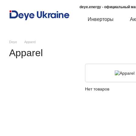
Перейти к основному контенту
deye.energy - официальный ма
Инверторы
Ак
Deye
Apparel
Apparel
Нет товаров