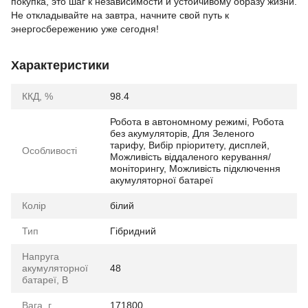
покупка, это шаг к независимости и устойчивому образу жизни.
Не откладывайте на завтра, начните свой путь к
энергосбережению уже сегодня!
Характеристики
ККД, %
98.4
Робота в автономному режимі, Робота
без акумуляторів, Для Зеленого
тарифу, Вибір пріоритету, дисплей,
Особливості
Можливість віддаленого керування/
моніторингу, Можливість підключення
акумуляторної батареї
Колір
білий
Тип
Гібридний
Напруга
акумуляторної
48
батареї, В
Вага, г
171800