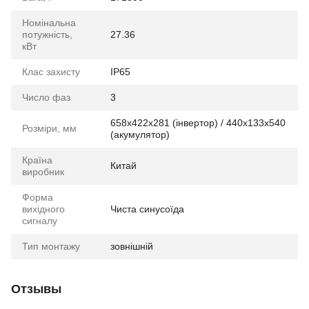
Номінальна
потужність,
27.36
кВт
Клас захисту
IP65
Число фаз
3
658х422х281 (інвертор) / 440x133x540
Розміри, мм
(акумулятор)
Країна
Китай
виробник
Форма
вихідного
Чиста синусоїда
сигналу
Тип монтажу
зовнішній
Отзывы