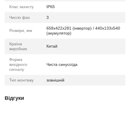
Клас захисту
IP65
Число фаз
3
658х422х281 (інвертор) / 440x133x540
Розміри, мм
(акумулятор)
Країна
Китай
виробник
Форма
вихідного
Чиста синусоїда
сигналу
Тип монтажу
зовнішній
Відгуки