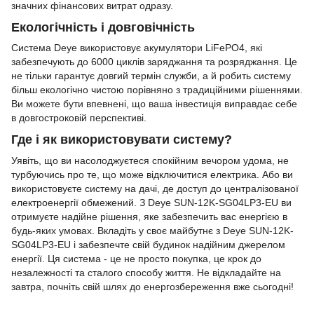
значних фінансових витрат одразу.
Екологічність і довговічність
Система Deye використовує акумулятори LiFePO4, які
забезпечують до 6000 циклів заряджання та розряджання. Це
не тільки гарантує довгий термін служби, а й робить систему
більш екологічно чистою порівняно з традиційними рішеннями.
Ви можете бути впевнені, що ваша інвестиція виправдає себе
в довгостроковій перспективі.
Где і як використовувати систему?
Уявіть, що ви насолоджуєтеся спокійним вечором удома, не
турбуючись про те, що може відключитися електрика. Або ви
використовуєте систему на дачі, де доступ до централізованої
електроенергії обмежений. З Deye SUN-12K-SG04LP3-EU ви
отримуєте надійне рішення, яке забезпечить вас енергією в
будь-яких умовах. Вкладіть у своє майбутнє з Deye SUN-12K-
SG04LP3-EU і забезпечте свій будинок надійним джерелом
енергії. Ця система - це не просто покупка, це крок до
незалежності та сталого способу життя. Не відкладайте на
завтра, почніть свій шлях до енергозбереження вже сьогодні!