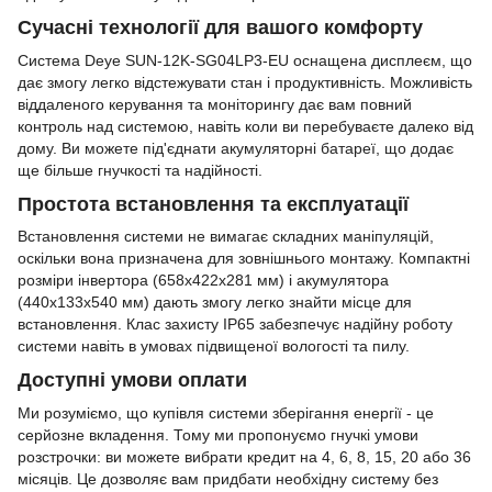
Сучасні технології для вашого комфорту
Система Deye SUN-12K-SG04LP3-EU оснащена дисплеєм, що
дає змогу легко відстежувати стан і продуктивність. Можливість
віддаленого керування та моніторингу дає вам повний
контроль над системою, навіть коли ви перебуваєте далеко від
дому. Ви можете під'єднати акумуляторні батареї, що додає
ще більше гнучкості та надійності.
Простота встановлення та експлуатації
Встановлення системи не вимагає складних маніпуляцій,
оскільки вона призначена для зовнішнього монтажу. Компактні
розміри інвертора (658х422х281 мм) і акумулятора
(440x133x540 мм) дають змогу легко знайти місце для
встановлення. Клас захисту IP65 забезпечує надійну роботу
системи навіть в умовах підвищеної вологості та пилу.
Доступні умови оплати
Ми розуміємо, що купівля системи зберігання енергії - це
серйозне вкладення. Тому ми пропонуємо гнучкі умови
розстрочки: ви можете вибрати кредит на 4, 6, 8, 15, 20 або 36
місяців. Це дозволяє вам придбати необхідну систему без