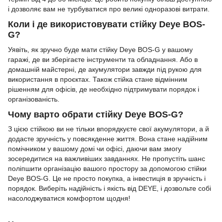
і дозволяє вам не турбуватися про великі одноразові витрати.
Коли і де використовувати стійку Deye BOS-
G?
Уявіть, як зручно буде мати стійку Deye BOS-G у вашому
гаражі, де ви зберігаєте інструменти та обладнання. Або в
домашній майстерні, де акумулятори завжди під рукою для
використання в проєктах. Також стійка стане відмінним
рішенням для офісів, де необхідно підтримувати порядок і
організованість.
Чому варто обрати стійку Deye BOS-G?
З цією стійкою ви не тільки впорядкуєте свої акумулятори, а й
додасте зручність у повсякденне життя. Вона стане надійним
помічником у вашому домі чи офісі, даючи вам змогу
зосередитися на важливіших завданнях. Не пропустіть шанс
поліпшити організацію вашого простору за допомогою стійки
Deye BOS-G. Це не просто покупка, а інвестиція в зручність і
порядок. Виберіть надійність і якість від DEYE, і дозвольте собі
насолоджуватися комфортом щодня!