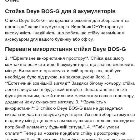
Стойка Deye BOS-G для 8 акумуляторів
Стійка Deye BOS-G - це ідеальне рішення для зберігання та
організації ваших акумуляторів. Виробник DEYE гарантує
високу якість і надійність, що робить цю стійку незамінним
аксесуаром для вашого будинку або офісу.
Переваги використання стійки Deye BOS-G
1. **Ефективне використання простору**. Стійка дає змогу
компактно розмістити до 8 акумуляторів, що значно економить
місце. Ви зможете організувати свій простір так, щоб усе
необхідне було під рукою, не захаращуючи його. 2.
**Естетичний зовнішній вигляд** Завдяки білому кольору, стійка
легко вписується в будь-який інтер'єр. Вона стане не тільки
функціональним, але й стильним елементом вашого простору,
додаючи йому сучасного вигляду. 3. **Зручність у
використанні** Зі стійкою Deye BOS-G вам не доведеться
витрачати час на пошук акумуляторів. Усі вони зберігатимуться
в одному місці, що дасть вам змогу швидко та легко знаходити
потрібний елемент у будь-якій ситуації. 4. **Гибкі умови
оплати** Тепер ви можете придбати стійку в розстрочку на
термін від 4 до 36 місяців. Це робить покупку більш доступною